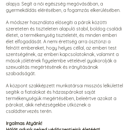
alapja. Segít a női egészség megóvásában, a
gyermekáldás elérésében, a fogamzás elkerülésében.
A módszer használata elősegíti a párok közötti
szereteten és tiszteleten alapuló stabil, boldog családi
életet, a termékenység tiszteletét, és minden emberi
élet elfogadását. A nemi érettség arra ösztönzi a
felnőtt embereket, hogy helyes céllal, az emberi test
szentségének, az emberi kapcsolatoknak, valamint a
mások jólétének figyelembe vételével gyakorolják a
szexualitás megértésének és irányításának
szabadságát.
A központ szakképzett munkatársai missziós lelkülettel
segítik a fiatalokat és házaspárokat saját
termékenységük megértésében, beleértve azokat a
párokat, akik nehézségekbe ütköznek a
családtervezés terén.
Irgalmas Atyánk!
Hálát adunk neked védőszentjeink életéért!