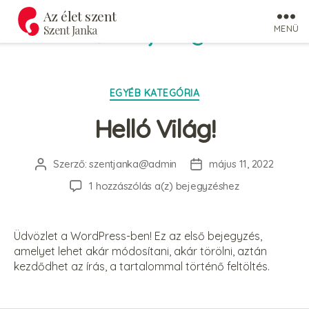
Az élet szent
Szent Janka
MENÜ
Szerző:
szentjanka@admin
Kategóriák
EGYÉB KATEGÓRIA
Helló Világ!
Szerző:
szentjanka@admin
május 11, 2022
Bejegyzés
Bejegyzés
szerzője
dátuma
Helló
1 hozzászólás a(z)
bejegyzéshez
Világ!
Üdvözlet a WordPress-ben! Ez az első bejegyzés,
amelyet lehet akár módosítani, akár törölni, aztán
kezdődhet az írás, a tartalommal történő feltöltés.